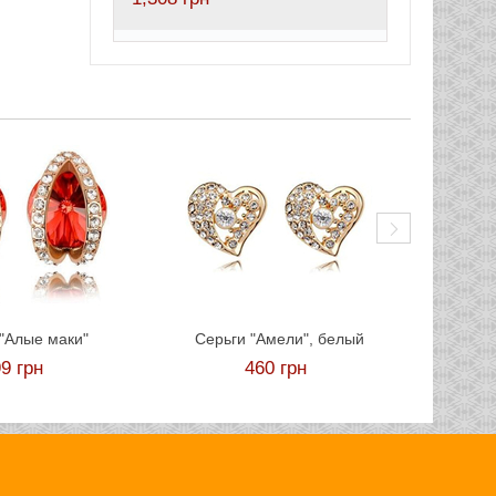
Серьг
"Алые маки"
Серьги "Амели", белый
99
грн
460
грн