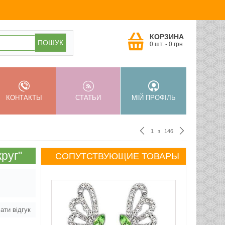
КОРЗИНА
0 шт.
-
0
грн
КОНТАКТЫ
СТАТЬИ
МІЙ ПРОФІЛЬ
1
з
146
руг"
СОПУТСТВУЮЩИЕ ТОВАРЫ
ати відгук