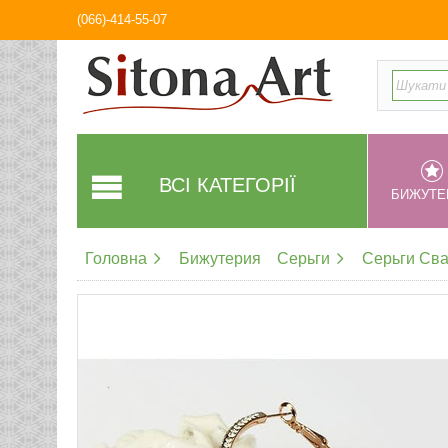
(066)-414-55-07
ВСІ КАТЕГОРІЇ
БИЖУТЕ
Головна
Бижутерия
Серьги
Серьги Св