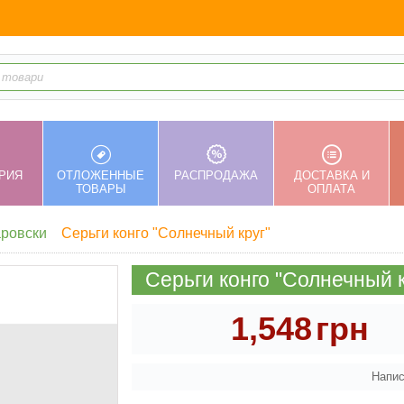
РИЯ
ОТЛОЖЕННЫЕ
РАСПРОДАЖА
ДОСТАВКА И
ТОВАРЫ
ОПЛАТА
аровски
Cерьги конго "Солнечный круг"
Cерьги конго "Солнечный к
1,548
грн
Напис