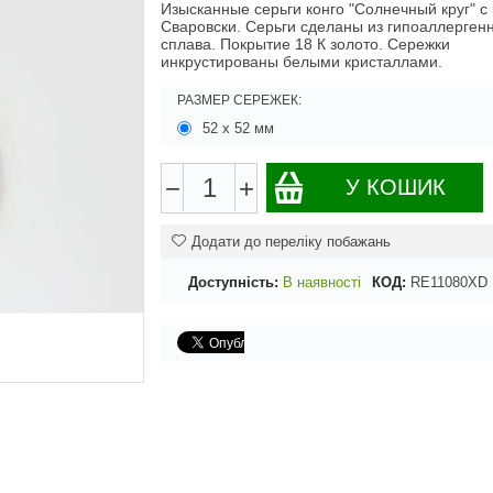
Изысканные серьги конго "Солнечный круг" с
Сваровски. Серьги сделаны из гипоаллерген
сплава. Покрытие 18 К золото. Сережки
инкрустированы белыми кристаллами.
РАЗМЕР СЕРЕЖЕК:
52 х 52 мм
−
+
У КОШИК
Додати до переліку побажань
Доступність:
В наявності
КОД:
RE11080XD