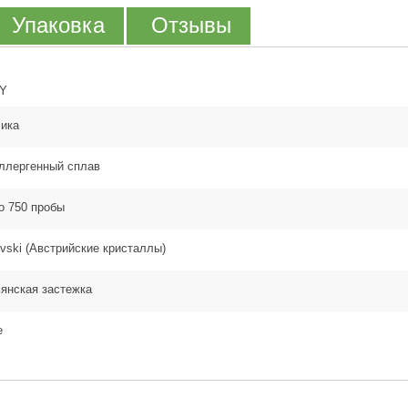
Упаковка
Отзывы
Y
ика
ллергенный сплав
о 750 пробы
vski (Австрийские кристаллы)
янская застежка
е