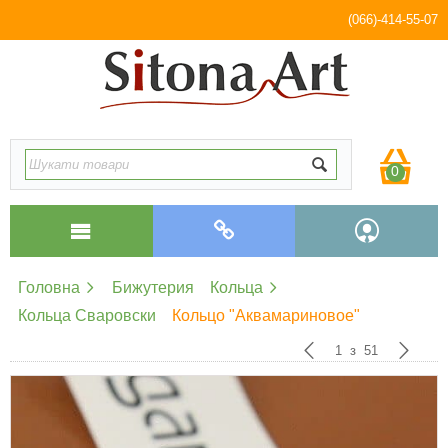
(066)-414-55-07
0
Головна
Бижутерия
Кольца
Кольца Сваровски
Кольцо "Аквамариновое"
1
з
51