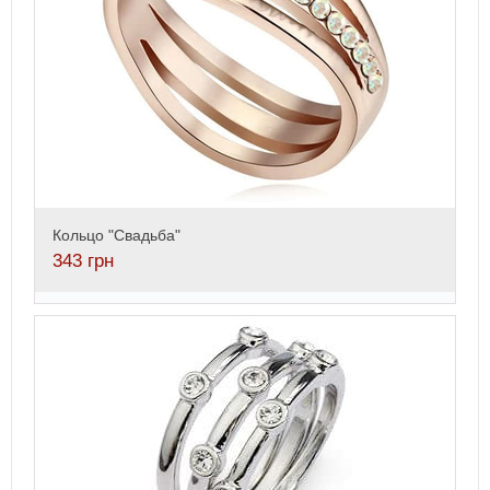
Кольцо "Свадьба"
343
грн