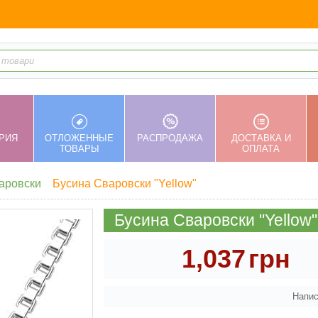
РИЯ
ОТЛОЖЕННЫЕ
РАСПРОДАЖА
ДОСТАВКА И
ТОВАРЫ
ОПЛАТА
аровски
Бусина Сваровски "Yellow"
Бусина Сваровски "Yellow"
1,037
грн
Напис