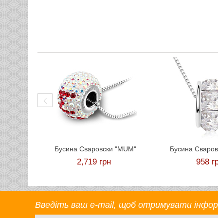
Бусина Сваровски "MUM"
Бусина Сваров
2,719
грн
958
г
Введіть ваш e-mail, щоб отримувати інформа