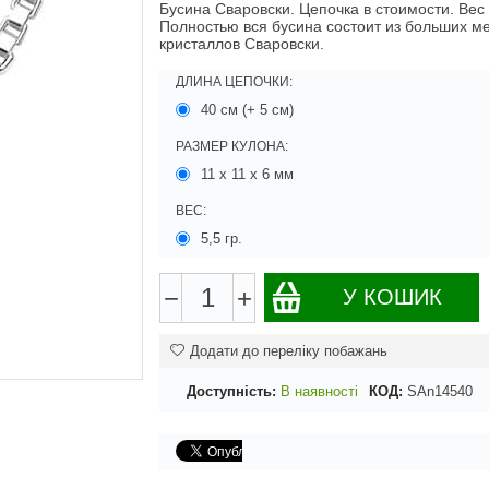
Бусина Сваровски. Цепочка в стоимости. Вес 
Полностью вся бусина состоит из больших м
кристаллов Сваровски.
ДЛИНА ЦЕПОЧКИ:
40 см (+ 5 см)
РАЗМЕР КУЛОНА:
11 х 11 х 6 мм
ВЕС:
5,5 гр.
−
+
У КОШИК
Додати до переліку побажань
Доступність:
В наявності
КОД:
SAn14540