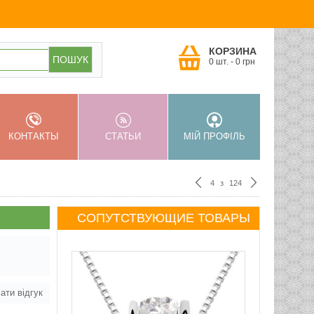
КОРЗИНА
0 шт.
-
0
грн
КОНТАКТЫ
СТАТЬИ
МІЙ ПРОФІЛЬ
4
з
124
СОПУТСТВУЮЩИЕ ТОВАРЫ
ати відгук