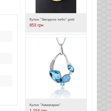
Кулон "Звездное небо" gold
853
грн
Кулон "Аквамарин"
1,154
грн