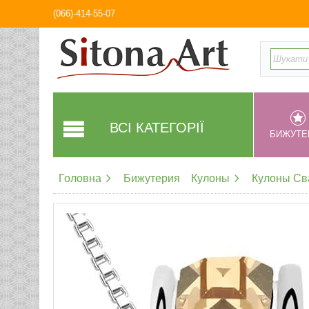
(066)-414-55-07
ВСІ КАТЕГОРІЇ
БИЖУТЕ
Головна
Бижутерия
Кулоны
Кулоны Св