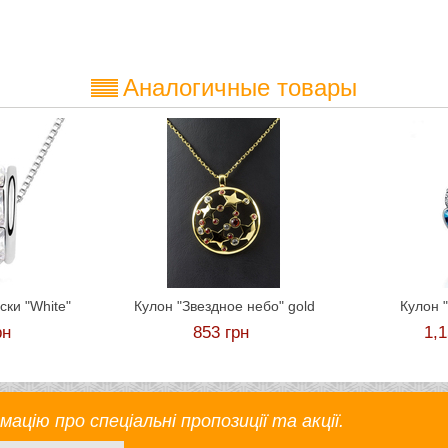
Аналогичные товары
ски "White"
Кулон "Звездное небо" gold
Кулон 
рн
853
грн
1,
цію про спеціальні пропозиції та акції.