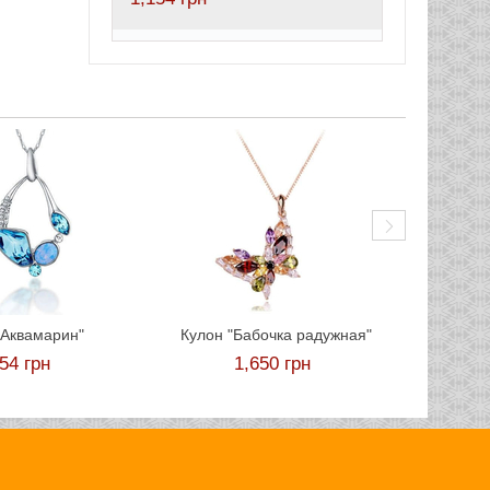
К
"Аквамарин"
Кулон "Бабочка радужная"
154
грн
1,650
грн