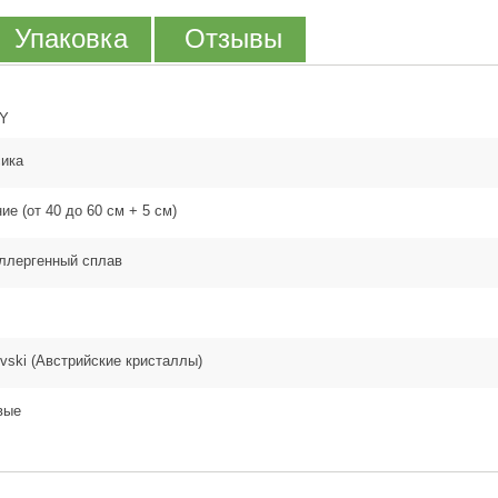
Упаковка
Отзывы
Y
ика
ие (от 40 до 60 см + 5 см)
ллергенный сплав
vski (Австрийские кристаллы)
вые