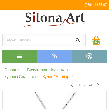
(066)-414-55-07
0
Головна
Бижутерия
Кулоны
Кулоны Сваровски
Кулон "Барбара"
11
з
124