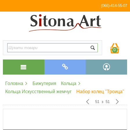
(066)-414-55-07
0
Головна
Бижутерия
Кольца
Кольца Искусственный жемчуг
Набор колец "Троица"
51
з
51