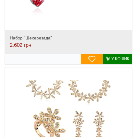
Набор "Шехерезада"
2,602
грн
У КОШИК