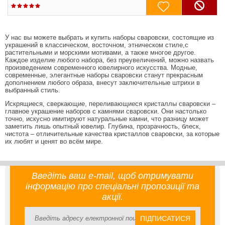
У нас вы можете выбрать и купить наборы сваровски, состоящие из
украшений в классическом, восточном, этническом стиле,с
растительными и морскими мотивами, а также многое другое.
Каждое изделие любого набора, без преувеличений, можно назвать
произведением современного ювелирного искусства. Модные,
современные, элегантные наборы сваровски станут прекрасным
дополнением любого образа, внесут заключительные штрихи в
выбранный стиль.
Искрящиеся, сверкающие, переливающиеся кристаллы сваровски –
главное украшение наборов с камнями сваровски. Они настолько
точно, искусно имитируют натуральные камни, что разницу может
заметить лишь опытный ювелир. Глубина, прозрачность, блеск,
чистота – отличительные качества кристаллов сваровски, за которые
их любят и ценят во всём мире.
Введіть ваш e-mail, щоб отримувати
інформацію про спеціальні пропозиції та
акції.
ПІДПИСАТИСЯ