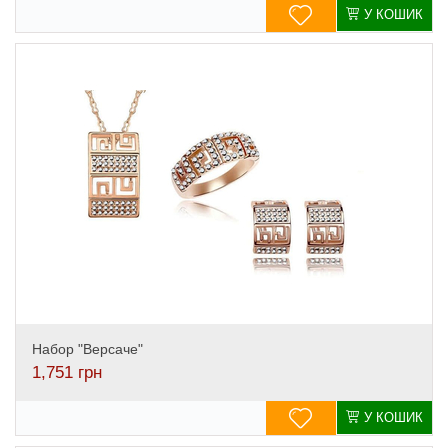
У КОШИК
Набор "Версаче"
1,751
грн
У КОШИК