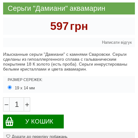
Серьги "Дамиани" аквамарин
597
грн
Написати відгук
Изысканные серьги "Дамиани" с камнями Сваровски. Серьги
сделаны из гипоаллергенного сплава с гальваническим
покрытием 18 К золото (есть проба). Серьги инкрустированы
белыми кристаллами и цвета аквамарин.
РАЗМЕР СЕРЕЖЕК:
19 х 14 мм
−
+
У КОШИК
Додати до переліку побажань