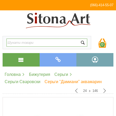
(066)-414-55-07
0
Головна
Бижутерия
Серьги
Серьги Сваровски
Серьги "Дамиани" аквамарин
24
з
146