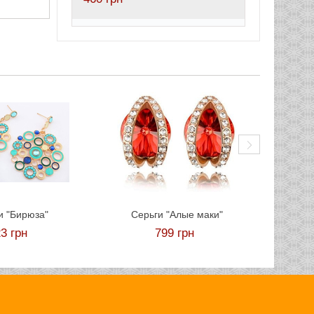
Серь
и "Бирюза"
Серьги "Алые маки"
23
грн
799
грн