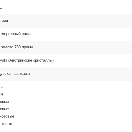
Y
трия
ллергенный сплав
 золото 750 пробы
vski (Австрийские кристаллы)
узская застежка
бые
ые
товые
невые
котовые
етовые