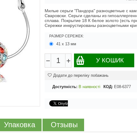
Милые серьги "Пандора" разноцветные с ка
Сваровски. Серьги сделаны из гипоаллерген
сплава. Покрытие 18 К белое золото (есть пр
Сережки инкрустированы разноцветными кри
РАЗМЕР СЕРЕЖЕК:
41 х 13 мм
−
+
У КОШИК
Додати до переліку побажань
Доступність:
В наявності
КОД:
E08-6377
Упаковка
Отзывы