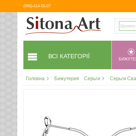
(066)-414-55-07
ВСІ КАТЕГОРІЇ
БИЖУТЕ
Головна
Бижутерия
Серьги
Серьги Св