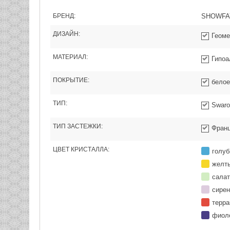
БРЕНД:
SHOWFA
ДИЗАЙН:
Геоме
МАТЕРИАЛ:
Гипоа
ПОКРЫТИЕ:
белое
ТИП:
Swaro
ТИП ЗАСТЕЖКИ:
Франц
ЦВЕТ КРИСТАЛЛА:
голу
желт
сала
сире
терра
фиол