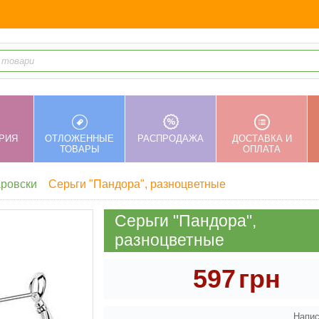
РИЯ
ОТЛОЖЕННЫЕ
РАСПРОДАЖА
ДОСТАВКА И
ТОВАРЫ
ОПЛАТА
аровски
Серьги "Пандора", разноцветные
Серьги "Пандора",
разноцветные
597
грн
Напис