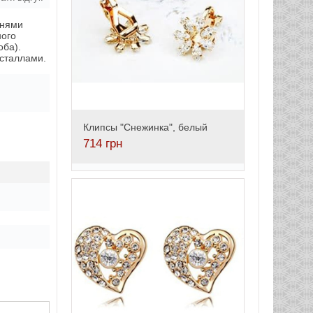
мнями
ного
оба).
сталлами.
Клипсы "Снежинка", белый
714
грн