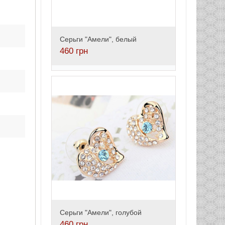
Серьги "Амели", белый
460
грн
Серьги "Амели", голубой
460
грн