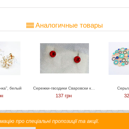
Аналогичные товары
нка", белый
Сережки-гвоздики Сваровски красные
Серьг
рн
137
грн
3
цію про спеціальні пропозиції та акції.