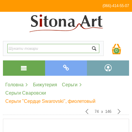
(066)-414-55-07
0
Головна
Бижутерия
Серьги
Серьги Сваровски
Серьги "Сердце Swarovski", фиолетовый
74
з
146