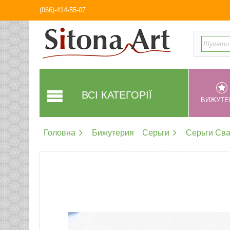
(066)-414-55-07
ВСІ КАТЕГОРІЇ
БИЖУТЕ
Головна
Бижутерия
Серьги
Серьги Св