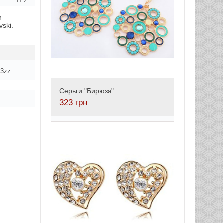
и
ski.
23zz
Серьги "Бирюза"
323
грн