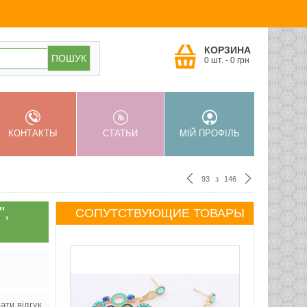
КОРЗИНА
0 шт.
-
0
грн
КОНТАКТЫ
СТАТЬИ
МІЙ ПРОФІЛЬ
93
з
146
",
СОПУТСТВУЮЩИЕ ТОВАРЫ
ати відгук