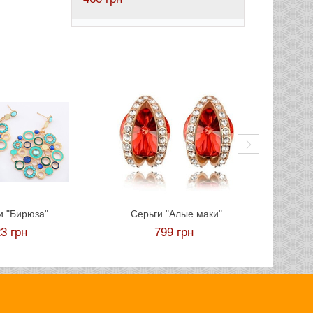
Серь
и "Бирюза"
Серьги "Алые маки"
23
грн
799
грн