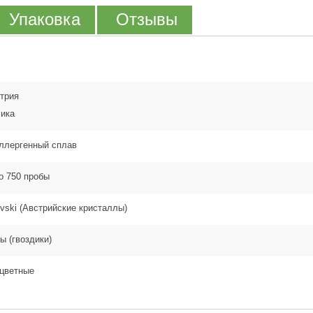
Упаковка
Отзывы
трия
ика
ллергенный сплав
о 750 пробы
vski (Австрийские кристаллы)
ы (гвоздики)
цветные