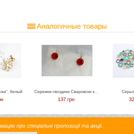
Аналогичные товары
нка", белый
Сережки-гвоздики Сваровски красные
Серьг
рн
137
грн
3
цію про спеціальні пропозиції та акції.