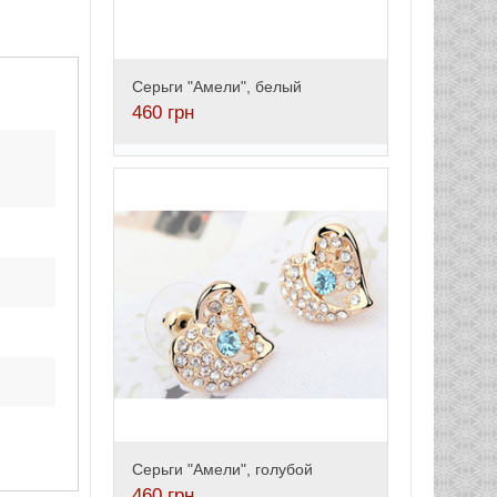
Серьги "Амели", белый
460
грн
Серьги "Амели", голубой
460
грн