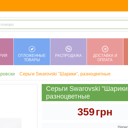
РИЯ
ОТЛОЖЕННЫЕ
РАСПРОДАЖА
ДОСТАВКА И
ТОВАРЫ
ОПЛАТА
аровски
Серьги Swarovski "Шарики", разноцветные
Серьги Swarovski "Шарики
разноцветные
359
грн
Напис