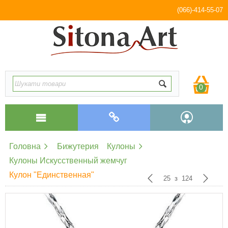
(066)-414-55-07
0
Головна
Бижутерия
Кулоны
Кулоны Искусственный жемчуг
Кулон "Единственная"
25
з
124