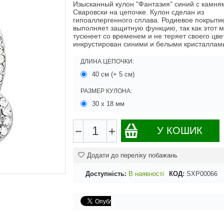
Изысканный кулон "Фантазия" синий с камня
Сваровски на цепочке. Кулон сделан из
гипоаллергенного сплава. Родиевое покрыти
выполняет защитную функцию, так как этот 
тускнеет со временем и не теряет своего цве
инкрустирован синими и белыми кристаллам
ДЛИНА ЦЕПОЧКИ:
40 см (+ 5 см)
РАЗМЕР КУЛОНА:
30 х 18 мм
−
+
У КОШИК
Додати до переліку побажань
Доступність:
В наявності
КОД:
SXP00066