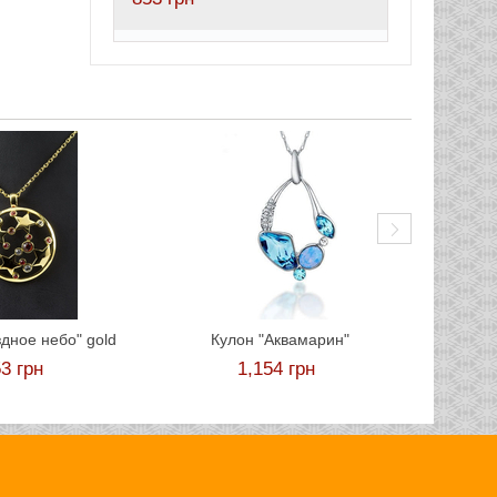
Кулон 
здное небо" gold
Кулон "Аквамарин"
53
грн
1,154
грн