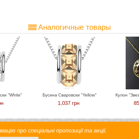
Аналогичные товары
ски "White"
Бусина Сваровски "Yellow"
Кулон "Зве
рн
1,037
грн
8
цію про спеціальні пропозиції та акції.