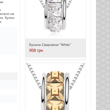
ми
е
металл не
та. Кулон
и.
Бусина Сваровски "White"
958
грн