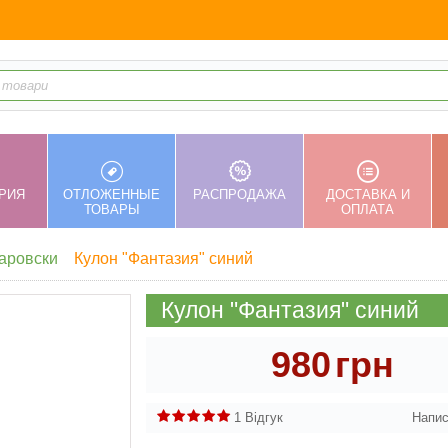
РИЯ
ОТЛОЖЕННЫЕ
РАСПРОДАЖА
ДОСТАВКА И
ТОВАРЫ
ОПЛАТА
аровски
Кулон "Фантазия" синий
Кулон "Фантазия" синий
980
грн
1 Відгук
Напис