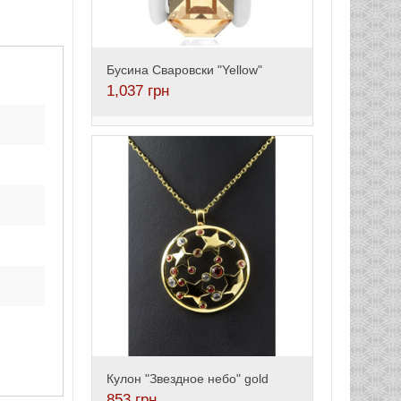
Бусина Сваровски "Yellow"
1,037
грн
Кулон "Звездное небо" gold
853
грн