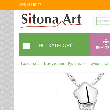
(066)-414-55-07
ВСІ КАТЕГОРІЇ
БИЖУТЕ
Головна
Бижутерия
Кулоны
Кулоны Св