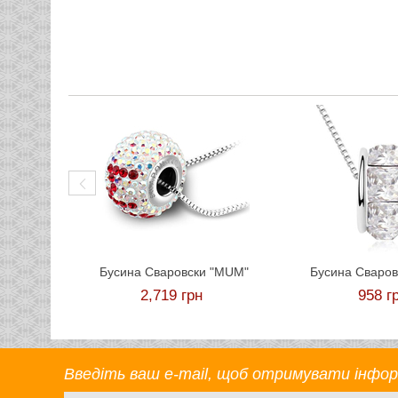
Бусина Сваровски "MUM"
Бусина Сваров
2,719
грн
958
г
Введіть ваш e-mail, щоб отримувати інформа