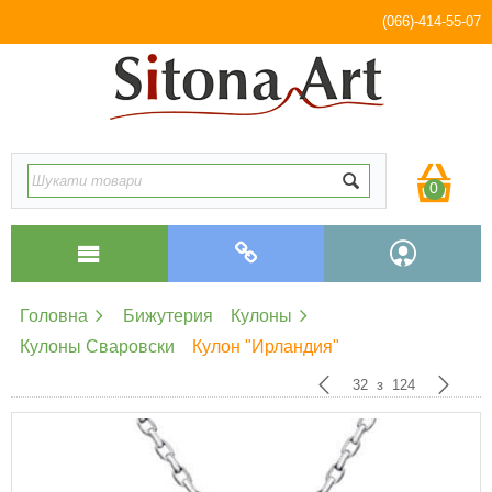
(066)-414-55-07
0
Головна
Бижутерия
Кулоны
Кулоны Сваровски
Кулон "Ирландия"
32
з
124