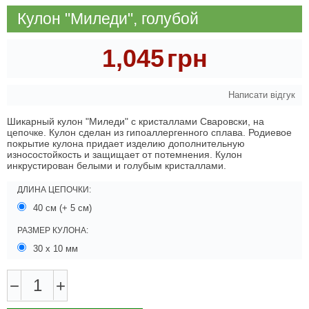
Кулон "Миледи", голубой
1,045
грн
Написати відгук
Шикарный кулон "Миледи" с кристаллами Сваровски, на
цепочке. Кулон сделан из гипоаллергенного сплава. Родиевое
покрытие кулона придает изделию дополнительную
износостойкость и защищает от потемнения. Кулон
инкрустирован белыми и голубым кристаллами.
ДЛИНА ЦЕПОЧКИ:
40 см (+ 5 см)
РАЗМЕР КУЛОНА:
30 х 10 мм
−
+