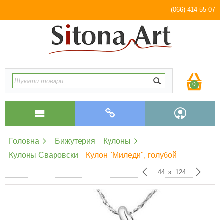
(066)-414-55-07
0
Головна
Бижутерия
Кулоны
Кулоны Сваровски
Кулон "Миледи", голубой
44
з
124