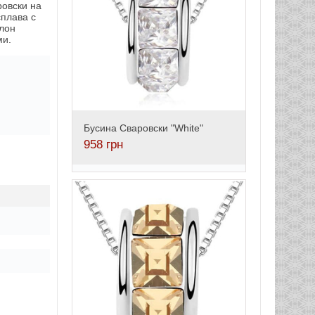
ровски на
сплава с
лон
ми.
Бусина Сваровски "White"
958
грн