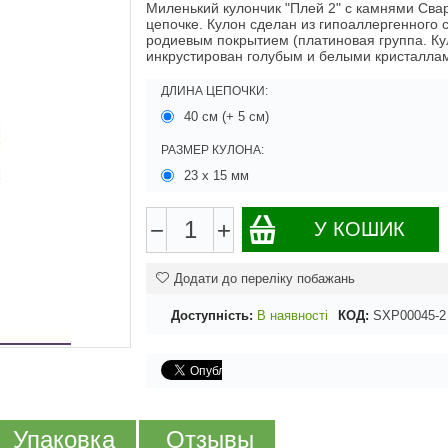
Миленький кулончик "Плей 2" с камнями Сва
цепочке. Кулон сделан из гипоаллергенного 
родиевым покрытием (платиновая группа. Ку
инкрустирован голубым и белыми кристалла
ДЛИНА ЦЕПОЧКИ:
40 см (+ 5 см)
РАЗМЕР КУЛОНА:
23 х 15 мм
−
+
У КОШИК
Додати до переліку побажань
Доступність:
В наявності
КОД:
SXP00045-2
Упаковка
Отзывы