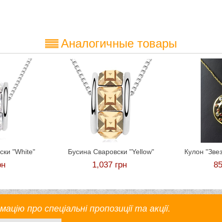
Аналогичные товары
ски "White"
Бусина Сваровски "Yellow"
Кулон "Зве
рн
1,037
грн
8
цію про спеціальні пропозиції та акції.