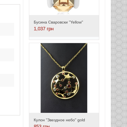
Бусина Сваровски "Yellow"
1,037
грн
Кулон "Звездное небо" gold
853
грн