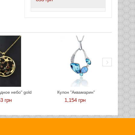
Кулон 
здное небо" gold
Кулон "Аквамарин"
53
грн
1,154
грн