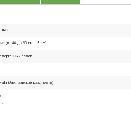
тные
ие (от 40 до 60 см + 5 см)
ллергенный сплав
vski (Австрийские кристаллы)
е
бые