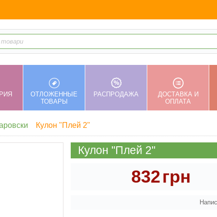
РИЯ
ОТЛОЖЕННЫЕ
РАСПРОДАЖА
ДОСТАВКА И
ТОВАРЫ
ОПЛАТА
аровски
Кулон "Плей 2"
Кулон "Плей 2"
832
грн
Напис