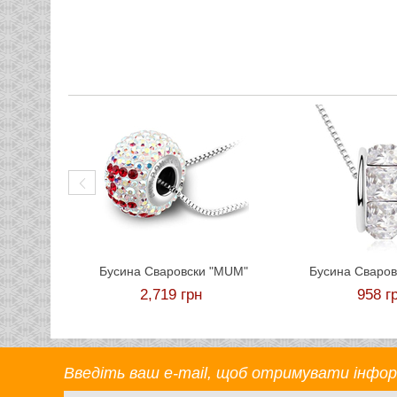
Бусина Сваровски "MUM"
Бусина Сваров
2,719
грн
958
г
Введіть ваш e-mail, щоб отримувати інформа