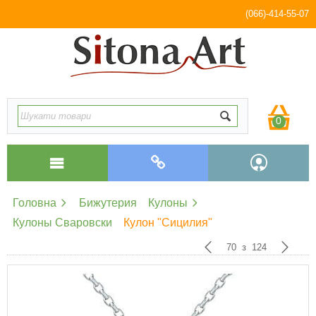
(066)-414-55-07
0
Головна
Бижутерия
Кулоны
Кулоны Сваровски
Кулон "Сицилия"
70
з
124